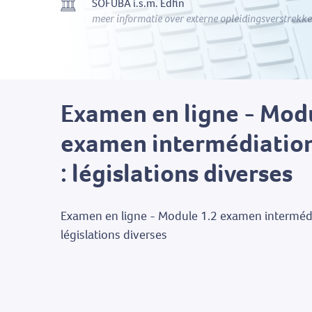
SOFUBA i.s.m. Edfin
meer informatie over externe opleidingsverstrekke
Examen en ligne - Mod
examen intermédiation
: législations diverses
Examen en ligne - Module 1.2 examen intermédi
législations diverses