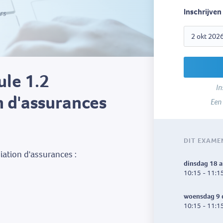
Inschrijven
rs
ule 1.2
In
 d'assurances
Een
DIT EXAME
ation d'assurances :
dinsdag 18 
10:15 - 11:1
woensdag 9 
10:15 - 11:1