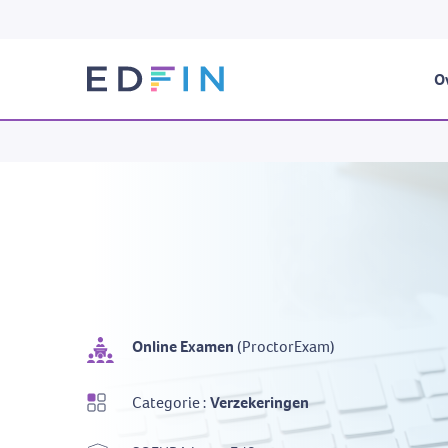
Ov
Online Examen
(ProctorExam)
Categorie :
Verzekeringen