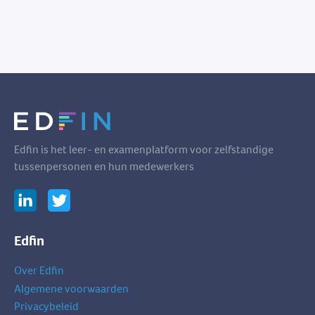
Edfin is het leer- en examenplatform voor zelfstandige
tussenpersonen en hun medewerkers
Edfin
Over Edfin
Algemene voorwaarden
Privacybeleid