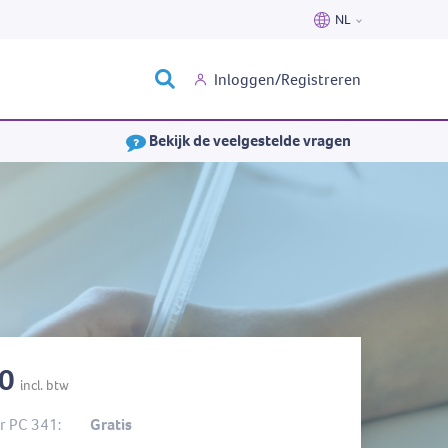
NL
Nederlands
Inloggen/Registreren
Français
Bekijk de veelgestelde vragen
40
incl. btw
 PC 341:
Gratis