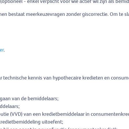
ptioneel - enkel verplicht voor wie actief wil zijn als bemid
amen bestaat meerkeuzevragen zonder giscorrectie. Om te s
er
.
aar technische kennis van hypothecaire kredieten en consu
orgaan van de bemiddelaars;
ddelaars;
butie (VVD) van een kredietbemiddelaar in consumentenkred
 kredietbemiddeling uitoefent;