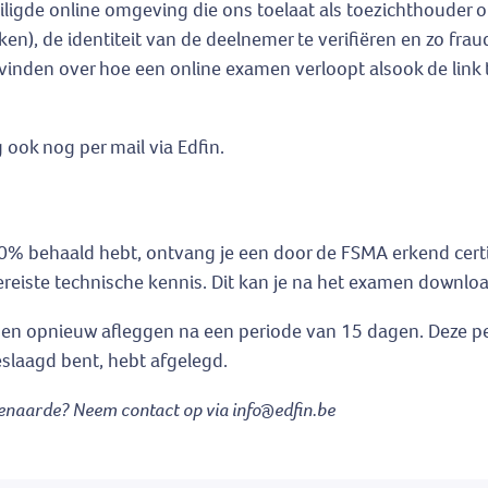
iligde online omgeving die ons toelaat als toezichthouder op
n), de identiteit van de deelnemer te verifiëren en zo fra
vinden over hoe een online examen verloopt alsook de link 
 ook nog per mail via Edfin.
% behaald hebt, ontvang je een door de FSMA erkend certif
ereiste technische kennis. Dit kan je na het examen downl
amen opnieuw afleggen na een periode van 15 dagen. Deze p
slaagd bent, hebt afgelegd.
denaarde? Neem contact op via info@edfin.be