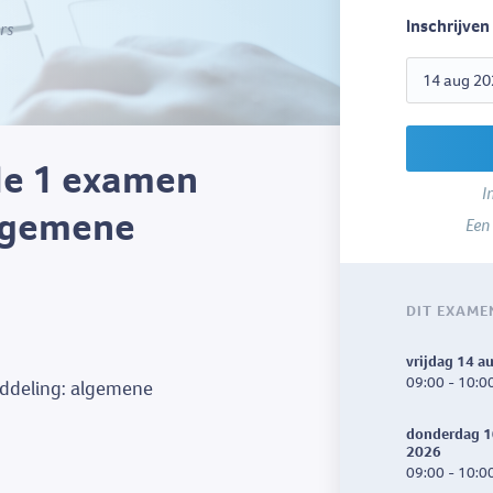
Inschrijven
rs
le 1 examen
I
algemene
Een
DIT EXAME
vrijdag 14 a
09:00 - 10:0
ddeling: algemene
donderdag 1
2026
09:00 - 10:0