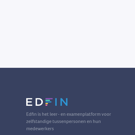
Edfin is het leer- en examenplatform voor
zelfstandige tussenpersonen en hun
medewerkers