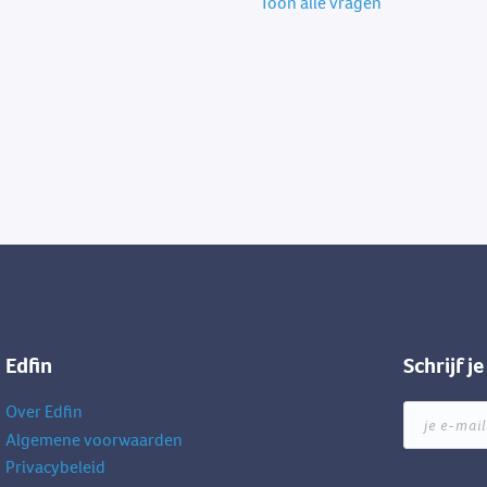
Toon alle vragen
Edfin
Schrijf j
Over Edfin
je
e-
Algemene voorwaarden
mailadres
Privacybeleid