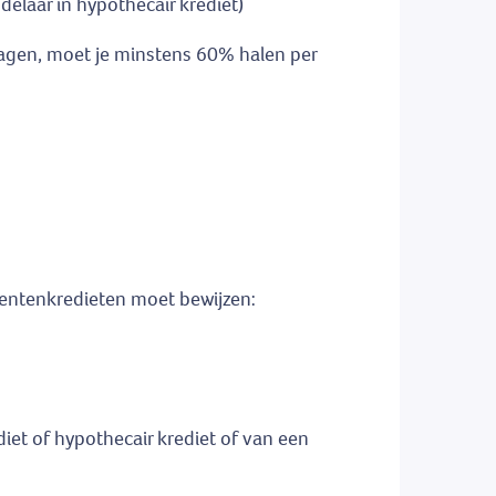
delaar in hypothecair krediet)
lagen, moet je minstens 60% halen per
mentenkredieten moet bewijzen:
iet of hypothecair krediet of van een