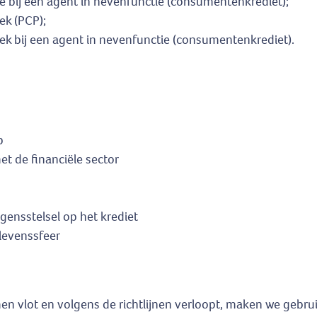
ie bij een agent in nevenfunctie (consumentenkrediet);
ek (PCP);
ek bij een agent in nevenfunctie (consumentenkrediet).
p
t de financiële sector
ensstelsel op het krediet
levenssfeer
n vlot en volgens de richtlijnen verloopt, maken we gebrui