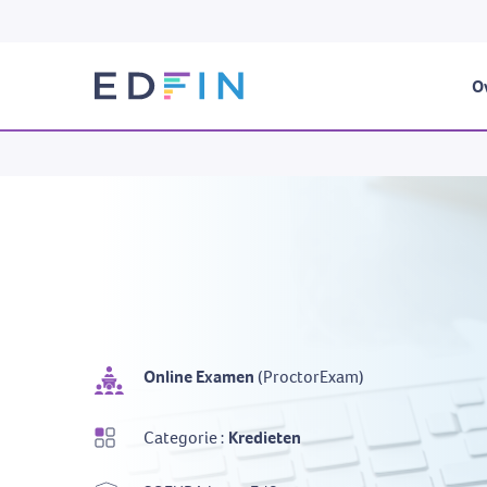
Ov
Online Examen
(ProctorExam)
Categorie :
Kredieten