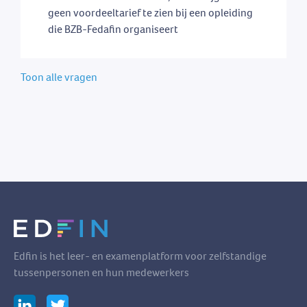
geen voordeeltarief te zien bij een opleiding
die BZB-Fedafin organiseert
Toon alle vragen
Edfin is het leer- en examenplatform voor zelfstandige
tussenpersonen en hun medewerkers