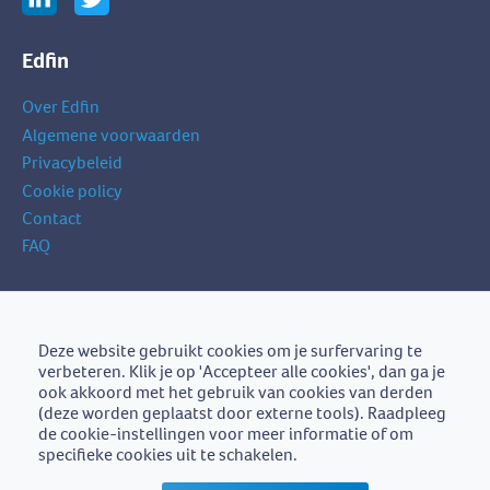
Edfin
Over Edfin
Algemene voorwaarden
Privacybeleid
Cookie policy
Contact
FAQ
Schrijf je in op onze nieuwsbrief
je
Deze website gebruikt cookies om je surfervaring te
Schrijf je in
e-
verbeteren. Klik je op 'Accepteer alle cookies', dan ga je
mailadres
ook akkoord met het gebruik van cookies van derden
(deze worden geplaatst door externe tools). Raadpleeg
de cookie-instellingen voor meer informatie of om
specifieke cookies uit te schakelen.
Edfin is een initiatief van