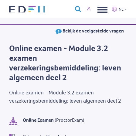
Over Edfin
NL
Opleidingen
Nederlands
Français
Bekijk de veelgestelde vragen
Kalender
Contact
Online examen - Module 3.2
examen
verzekeringsbemiddeling: leven
algemeen deel 2
Online examen - Module 3.2 examen
verzekeringsbemiddeling: leven algemeen deel 2
Online Examen
(ProctorExam)