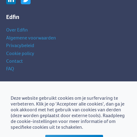
Edfin
Over Edfin
Algemene voorwaarden
Privacybeleid
Cookie policy
Contact
FAQ
Schrijf je in op onze nieuwsbrief
je
Deze website gebruikt cookies om je surfervaring te
Schrijf je in
e-
verbeteren. Klik je op 'Accepteer alle cookies', dan ga je
mailadres
ook akkoord met het gebruik van cookies van derden
(deze worden geplaatst door externe tools). Raadpleeg
de cookie-instellingen voor meer informatie of om
specifieke cookies uit te schakelen.
Edfin is een initiatief van