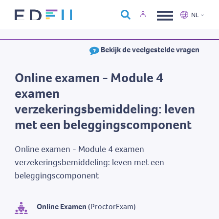
Over Edfin
NL
Opleidingen
Nederlands
Français
Bekijk de veelgestelde vragen
Kalender
Contact
Online examen - Module 4
examen
verzekeringsbemiddeling: leven
met een beleggingscomponent
Online examen - Module 4 examen
verzekeringsbemiddeling: leven met een
beleggingscomponent
Online Examen
(ProctorExam)