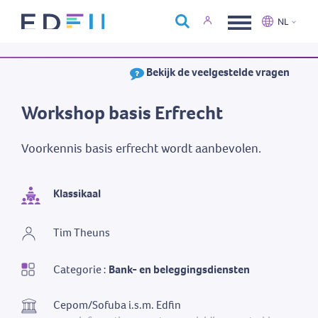
Over Edfin
NL
Opleidingen
Nederlands
Français
Bekijk de veelgestelde vragen
Kalender
Contact
Workshop basis Erfrecht
Voorkennis basis erfrecht wordt aanbevolen.
Klassikaal
Tim Theuns
Categorie :
Bank- en beleggingsdiensten
Cepom/Sofuba i.s.m. Edfin