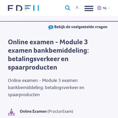
Over Edfin
NL
Opleidingen
Nederlands
Français
Bekijk de veelgestelde vragen
Kalender
Contact
Online examen - Module 3
examen bankbemiddeling:
betalingsverkeer en
spaarproducten
Online examen - Module 3 examen
bankbemiddeling: betalingsverkeer en
spaarproducten
Online Examen
(ProctorExam)